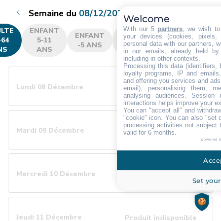
Semaine du
08/12/2025 au 14/12/2025
Welcome
With our 5
partners
, we wish to
LTE
ENFANT
JEUNE
SENIOR
VÉT
ENFANT
your devices (cookies, pixels,
-64
5-11
12-25
de 65 à
75 
personal data with our partners, w
-5 ANS
NS
ANS
ANS
74 ans
et
in our emails, already held by
including in other contexts.
Processing this data (identifiers,
loyalty programs, IP and emails, 
and offering you services and ads
Lundi 08 Décembre
Produit indisponible
email), personalising them, me
analysing audiences. Session 
interactions helps improve your e
You can "accept all" and withdraw
"cookie" icon
. You can also "set 
processing activities not subject
Mardi 09 Décembre
Produit indisponible
valid for 6 months.
powered 
Accep
Mercredi 10 Décembre
Produit indisponible
Set your
Jeudi 11 Décembre
Produit indisponible