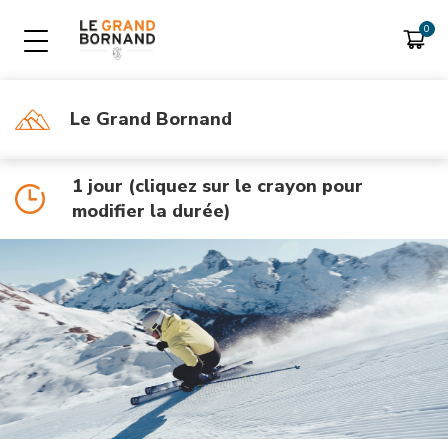
Le Grand Bornand
LIB SKI EN TÉLÉPÉAGE
FORFAITS SAISON
Consulter son compte
Forfait saison
1 jour (cliquez sur le crayon pour
Forfait saison Handiski
modifier la durée)