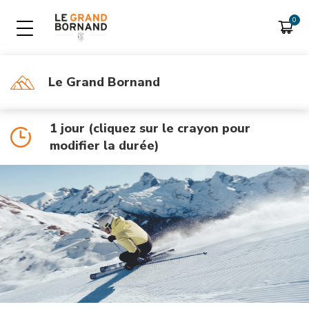
Le Grand Bornand
LIB SKI EN TÉLÉPÉAGE
FORFAITS SAISON
Consulter son compte
Forfait saison
1 jour (cliquez sur le crayon pour
Forfait saison Handiski
modifier la durée)