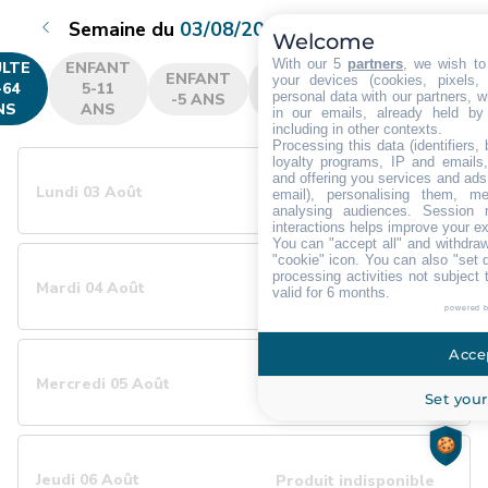
Semaine du
03/08/2026 au 09/08/2026
Welcome
With our 5
partners
, we wish to
LTE
ENFANT
JEUNE
SENIOR
VÉT
ENFANT
your devices (cookies, pixels,
-64
5-11
12-25
de 65 à
75 
personal data with our partners, w
-5 ANS
NS
ANS
ANS
74 ans
et
in our emails, already held by
including in other contexts.
Processing this data (identifiers,
loyalty programs, IP and emails, 
and offering you services and ads
Lundi 03 Août
Produit indisponible
email), personalising them, me
analysing audiences. Session 
interactions helps improve your e
You can "accept all" and withdraw
"cookie" icon
. You can also "set 
processing activities not subject
Mardi 04 Août
Produit indisponible
valid for 6 months.
powered 
Accep
Mercredi 05 Août
Produit indisponible
Set your
Jeudi 06 Août
Produit indisponible